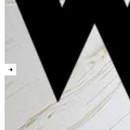
Corian
Design
®
soluções de
superfícies id