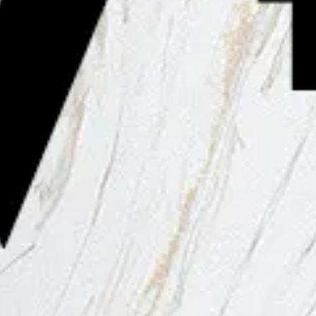
:
eais